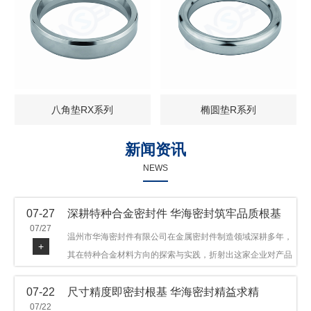
八角垫RX系列
椭圆垫R系列
新闻资讯
NEWS
07-27
深耕特种合金密封件 华海密封筑牢品质根基
07/27
温州市华海密封件有限公司在金属密封件制造领域深耕多年，
+
其在特种合金材料方向的探索与实践，折射出这家企业对产品
品质与技术创新的执着态度。公司主营金属环垫等密封件产
07-22
尺寸精度即密封根基 华海密封精益求精
品，可提供多种材质方案，在石油机械、管道法兰、采油树、
07/22
井口装置等领域获得广泛应用，产品远销多个国家和地区。