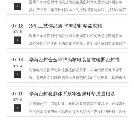
温州市华海密封件有限公司在金属密封件制造领域深耕多年，
+
其在产品尺寸精度控制方向上的持续探索与实践，折射出这家
制造企业对品质细节的执着态度。公司主营金属环垫等密封件
07-18
冷轧工艺铸品质 华海密封精益求精
产品，广泛应用于石油机械、管道法兰、采油树、井口装置等
07/18
领域。本文从尺寸精度的技术内涵及企业工艺积累等角度，呈
温州市华海密封件有限公司在金属密封件制造领域深耕多年，
+
现华海密封在该领域的务实探索与稳步发展。
其在冷轧工艺方向上的探索与实践，折射出这家制造企业对产
品品质与工艺积累的执着态度。公司主营金属环垫等密封件产
07-14
华海密封合金环垫为核电装备抗辐照密封提供可靠保障
品，广泛应用于石油机械、管道法兰、采油树、井口装置等领
07/14
域，产品远销多个国家和地区。本文从冷轧工艺的技术特点及
在核电装备国产化加速推进的背景下，核电站反应堆冷却系
+
企业工艺积累等角度，呈现华海密封在该领域的务实探索与稳
统、乏燃料后处理设施等涉及辐照环境的关键设备，其管道法
步发展。
兰连接处的密封件需在高温高压及辐照条件下保持长期结构稳
07-10
华海密封检测体系筑牢金属环垫质量根基
定与密封可靠。温州市华海密封件科技有限公司深耕金属密封
07/10
领域二十余年，依托八角垫、椭圆垫及RX/BX系列高压环垫等
在石油化工、深海钻井、核电装备等高端工业领域，金属密封
+
全系列产品，以特种合金材质体系，为核电装备抗辐照密封提
件的内部质量与表面精度直接关系到法兰连接处的密封可靠性
供针对性配套方案。
与长期服役寿命。超声波探伤作为常规无损检测技术之一，利
用高频声波在材料中传播并接收反射信号，能有效发现金属环