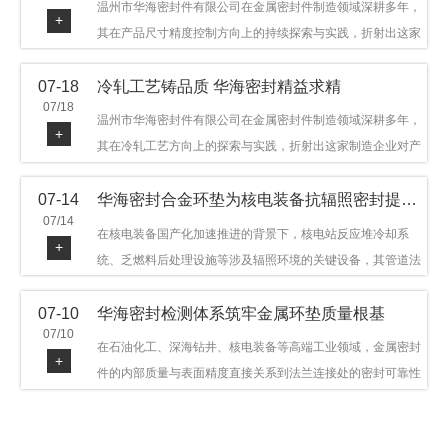
温州市华海密封件有限公司在金属密封件制造领域深耕多年，
+
其在产品尺寸精度控制方向上的持续探索与实践，折射出这家
制造企业对品质细节的执着态度。公司主营金属环垫等密封件
07-18
冷轧工艺铸品质 华海密封精益求精
产品，广泛应用于石油机械、管道法兰、采油树、井口装置等
07/18
领域。本文从尺寸精度的技术内涵及企业工艺积累等角度，呈
温州市华海密封件有限公司在金属密封件制造领域深耕多年，
+
现华海密封在该领域的务实探索与稳步发展。
其在冷轧工艺方向上的探索与实践，折射出这家制造企业对产
品品质与工艺积累的执着态度。公司主营金属环垫等密封件产
07-14
华海密封合金环垫为核电装备抗辐照密封提供可靠保障
品，广泛应用于石油机械、管道法兰、采油树、井口装置等领
07/14
域，产品远销多个国家和地区。本文从冷轧工艺的技术特点及
在核电装备国产化加速推进的背景下，核电站反应堆冷却系
+
企业工艺积累等角度，呈现华海密封在该领域的务实探索与稳
统、乏燃料后处理设施等涉及辐照环境的关键设备，其管道法
步发展。
兰连接处的密封件需在高温高压及辐照条件下保持长期结构稳
07-10
华海密封检测体系筑牢金属环垫质量根基
定与密封可靠。温州市华海密封件科技有限公司深耕金属密封
07/10
领域二十余年，依托八角垫、椭圆垫及RX/BX系列高压环垫等
在石油化工、深海钻井、核电装备等高端工业领域，金属密封
+
全系列产品，以特种合金材质体系，为核电装备抗辐照密封提
件的内部质量与表面精度直接关系到法兰连接处的密封可靠性
供针对性配套方案。
与长期服役寿命。超声波探伤作为常规无损检测技术之一，利
用高频声波在材料中传播并接收反射信号，能有效发现金属环