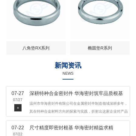
八角垫RX系列
椭圆垫R系列
新闻资讯
NEWS
07-27
深耕特种合金密封件 华海密封筑牢品质根基
07/27
温州市华海密封件有限公司在金属密封件制造领域深耕多年，
+
其在特种合金材料方向的探索与实践，折射出这家企业对产品
品质与技术创新的执着态度。公司主营金属环垫等密封件产
07-22
尺寸精度即密封根基 华海密封精益求精
品，可提供多种材质方案，在石油机械、管道法兰、采油树、
07/22
井口装置等领域获得广泛应用，产品远销多个国家和地区。