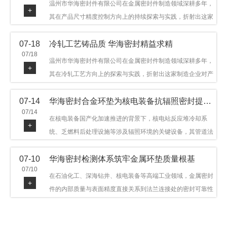
温州市华海密封件有限公司在金属密封件制造领域深耕多年，
+
其在产品尺寸精度控制方向上的持续探索与实践，折射出这家
制造企业对品质细节的执着态度。公司主营金属环垫等密封件
07-18
冷轧工艺铸品质 华海密封精益求精
产品，广泛应用于石油机械、管道法兰、采油树、井口装置等
07/18
领域。本文从尺寸精度的技术内涵及企业工艺积累等角度，呈
温州市华海密封件有限公司在金属密封件制造领域深耕多年，
+
现华海密封在该领域的务实探索与稳步发展。
其在冷轧工艺方向上的探索与实践，折射出这家制造企业对产
品品质与工艺积累的执着态度。公司主营金属环垫等密封件产
07-14
华海密封合金环垫为核电装备抗辐照密封提供可靠保障
品，广泛应用于石油机械、管道法兰、采油树、井口装置等领
07/14
域，产品远销多个国家和地区。本文从冷轧工艺的技术特点及
在核电装备国产化加速推进的背景下，核电站反应堆冷却系
+
企业工艺积累等角度，呈现华海密封在该领域的务实探索与稳
统、乏燃料后处理设施等涉及辐照环境的关键设备，其管道法
步发展。
兰连接处的密封件需在高温高压及辐照条件下保持长期结构稳
07-10
华海密封检测体系筑牢金属环垫质量根基
定与密封可靠。温州市华海密封件科技有限公司深耕金属密封
07/10
领域二十余年，依托八角垫、椭圆垫及RX/BX系列高压环垫等
在石油化工、深海钻井、核电装备等高端工业领域，金属密封
+
全系列产品，以特种合金材质体系，为核电装备抗辐照密封提
件的内部质量与表面精度直接关系到法兰连接处的密封可靠性
供针对性配套方案。
与长期服役寿命。超声波探伤作为常规无损检测技术之一，利
用高频声波在材料中传播并接收反射信号，能有效发现金属环