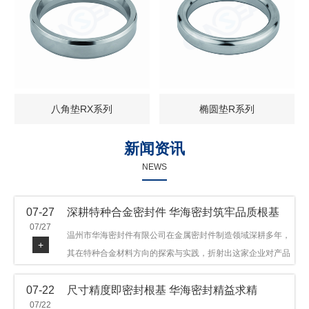
八角垫RX系列
椭圆垫R系列
新闻资讯
NEWS
07-27
深耕特种合金密封件 华海密封筑牢品质根基
07/27
温州市华海密封件有限公司在金属密封件制造领域深耕多年，
+
其在特种合金材料方向的探索与实践，折射出这家企业对产品
品质与技术创新的执着态度。公司主营金属环垫等密封件产
07-22
尺寸精度即密封根基 华海密封精益求精
品，可提供多种材质方案，在石油机械、管道法兰、采油树、
07/22
井口装置等领域获得广泛应用，产品远销多个国家和地区。