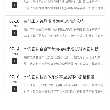
温州市华海密封件有限公司在金属密封件制造领域深耕多年，
+
其在产品尺寸精度控制方向上的持续探索与实践，折射出这家
制造企业对品质细节的执着态度。公司主营金属环垫等密封件
07-18
冷轧工艺铸品质 华海密封精益求精
产品，广泛应用于石油机械、管道法兰、采油树、井口装置等
07/18
领域。本文从尺寸精度的技术内涵及企业工艺积累等角度，呈
温州市华海密封件有限公司在金属密封件制造领域深耕多年，
+
现华海密封在该领域的务实探索与稳步发展。
其在冷轧工艺方向上的探索与实践，折射出这家制造企业对产
品品质与工艺积累的执着态度。公司主营金属环垫等密封件产
07-14
华海密封合金环垫为核电装备抗辐照密封提供可靠保障
品，广泛应用于石油机械、管道法兰、采油树、井口装置等领
07/14
域，产品远销多个国家和地区。本文从冷轧工艺的技术特点及
在核电装备国产化加速推进的背景下，核电站反应堆冷却系
+
企业工艺积累等角度，呈现华海密封在该领域的务实探索与稳
统、乏燃料后处理设施等涉及辐照环境的关键设备，其管道法
步发展。
兰连接处的密封件需在高温高压及辐照条件下保持长期结构稳
07-10
华海密封检测体系筑牢金属环垫质量根基
定与密封可靠。温州市华海密封件科技有限公司深耕金属密封
07/10
领域二十余年，依托八角垫、椭圆垫及RX/BX系列高压环垫等
在石油化工、深海钻井、核电装备等高端工业领域，金属密封
+
全系列产品，以特种合金材质体系，为核电装备抗辐照密封提
件的内部质量与表面精度直接关系到法兰连接处的密封可靠性
供针对性配套方案。
与长期服役寿命。超声波探伤作为常规无损检测技术之一，利
用高频声波在材料中传播并接收反射信号，能有效发现金属环