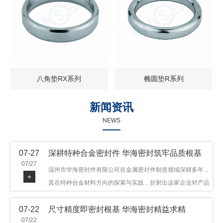
八角垫RX系列
椭圆垫R系列
新闻资讯
NEWS
07-27
深耕特种合金密封件 华海密封筑牢品质根基
07/27
温州市华海密封件有限公司在金属密封件制造领域深耕多年，
+
其在特种合金材料方向的探索与实践，折射出这家企业对产品
品质与技术创新的执着态度。公司主营金属环垫等密封件产
07-22
尺寸精度即密封根基 华海密封精益求精
品，可提供多种材质方案，在石油机械、管道法兰、采油树、
07/22
井口装置等领域获得广泛应用，产品远销多个国家和地区。